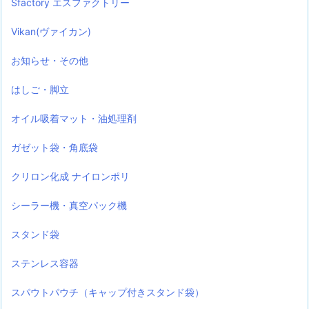
Sfactory エスファクトリー
Vikan(ヴァイカン)
お知らせ・その他
はしご・脚立
オイル吸着マット・油処理剤
ガゼット袋・角底袋
クリロン化成 ナイロンポリ
シーラー機・真空パック機
スタンド袋
ステンレス容器
スパウトパウチ（キャップ付きスタンド袋）