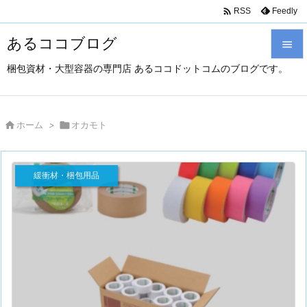

Feedly
RSS
あるココブログ

梱包資材・大型容器の専門店 あるココドットコムのブログです。

メニュ

サイド

ホーム
>

オカモト

前へ
緩衝材・梱包用品

次へ

検索