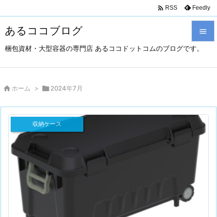

Feedly
RSS
あるココブログ

梱包資材・大型容器の専門店 あるココドットコムのブログです。

メニュ

サイド

ホーム
>

2024年7月

前へ
収納ケース

次へ

検索