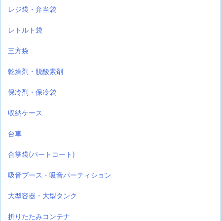
レジ袋・弁当袋
レトルト袋
三方袋
乾燥剤・脱酸素剤
保冷剤・保冷袋
収納ケース
台車
合掌袋(パートコート)
吸音ブース・吸音パーティション
大型容器・大型タンク
折りたたみコンテナ