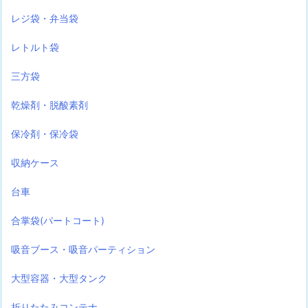
レジ袋・弁当袋
レトルト袋
三方袋
乾燥剤・脱酸素剤
保冷剤・保冷袋
収納ケース
台車
合掌袋(パートコート)
吸音ブース・吸音パーティション
大型容器・大型タンク
折りたたみコンテナ