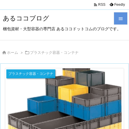

Feedly
RSS
あるココブログ

梱包資材・大型容器の専門店 あるココドットコムのブログです。

メニュ

サイド

ホーム
>

プラスチック容器・コンテナ

前へ
プラスチック容器・コンテナ

次へ

検索