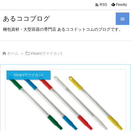

Feedly
RSS
あるココブログ

梱包資材・大型容器の専門店 あるココドットコムのブログです。

メニュ

サイド

ホーム
>

Vikan(ヴァイカン)

前へ
Vikan(ヴァイカン)

次へ

検索