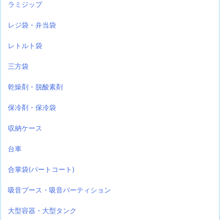
ラミジップ
レジ袋・弁当袋
レトルト袋
三方袋
乾燥剤・脱酸素剤
保冷剤・保冷袋
収納ケース
台車
合掌袋(パートコート)
吸音ブース・吸音パーティション
大型容器・大型タンク