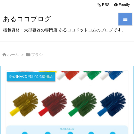

Feedly
RSS
あるココブログ

梱包資材・大型容器の専門店 あるココドットコムのブログです。

メニュ

サイド

ホーム
>

ブラシ

前へ
高砂(HACCP対応)清掃用品

次へ

検索