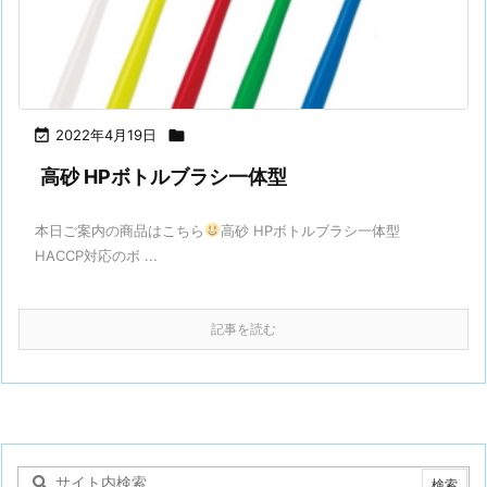

2022年4月19日

高砂 HPボトルブラシ一体型
本日ご案内の商品はこちら
高砂 HPボトルブラシ一体型
HACCP対応のボ ...
記事を読む