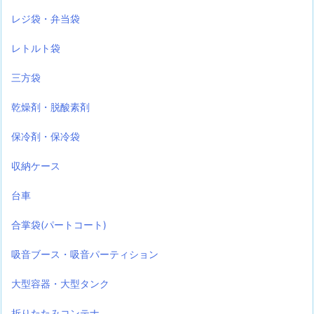
レジ袋・弁当袋
レトルト袋
三方袋
乾燥剤・脱酸素剤
保冷剤・保冷袋
収納ケース
台車
合掌袋(パートコート)
吸音ブース・吸音パーティション
大型容器・大型タンク
折りたたみコンテナ