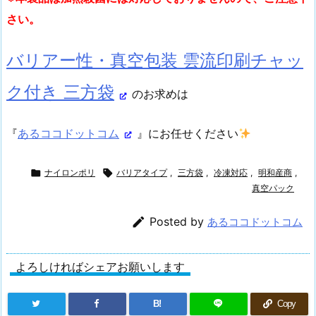
さい。
バリアー性・真空包装 雲流印刷チャッ
ク付き 三方袋
のお求めは
『
あるココドットコム
』にお任せください

ナイロンポリ

バリアタイプ
,
三方袋
,
冷凍対応
,
明和産商
,
真空パック

Posted by
あるココドットコム
よろしければシェアお願いします
B!
Copy