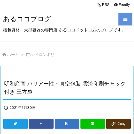

Feedly
RSS
あるココブログ

梱包資材・大型容器の専門店 あるココドットコムのブログです。

メニュ

サイド

ホーム
>

ナイロンポリ

前へ

明和産商 バリアー性・真空包装 雲流印刷チャック
次へ
付き 三方袋

検索

2021年7月30日
B!
Copy