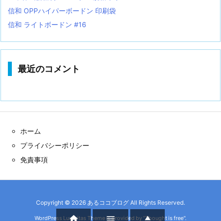
信和 OPPハイパーボードン 印刷袋
信和 ライトボードン #16
最近のコメント
ホーム
プライバシーポリシー
免責事項
Copyright ©
2026
あるココブログ
All Rights Reserved.



WordPress Luxeritas Theme is provided by "
Thought is free
".