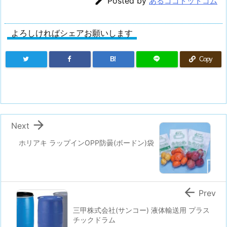

Posted by
あるココドットコム
よろしければシェアお願いします
B!
Copy

Next
ホリアキ ラップインOPP防曇(ボードン)袋

Prev
三甲株式会社(サンコー) 液体輸送用 プラス
チックドラム