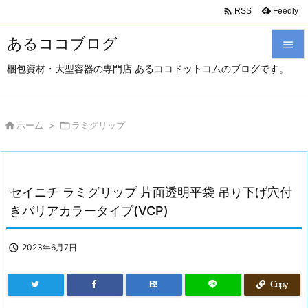

Feedly
RSS
あるココブログ

梱包資材・大型容器の専門店 あるココドットコムのブログです。

メニュ

サイド

ホーム
>

ラミグリップ

前へ

セイニチ ラミグリップ 片面透明平袋 吊り下げ穴付
次へ
きバリアカラータイプ(VCP)

検索

2023年6月7日
B!
Copy