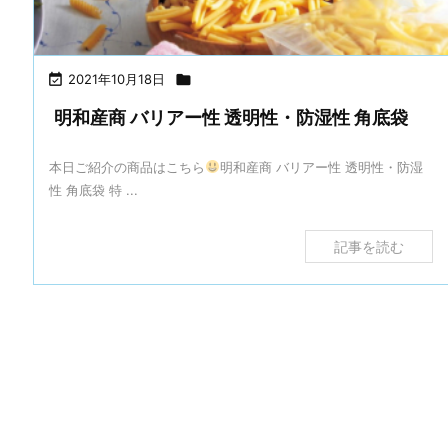

2021年10月18日

明和産商 バリアー性 透明性・防湿性 角底袋
本日ご紹介の商品はこちら
明和産商 バリアー性 透明性・防湿
性 角底袋 特 ...
記事を読む