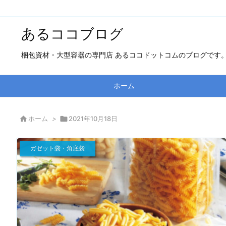
あるココブログ
梱包資材・大型容器の専門店 あるココドットコムのブログです
ホーム

ホーム
>

2021年10月18日
ガゼット袋・角底袋