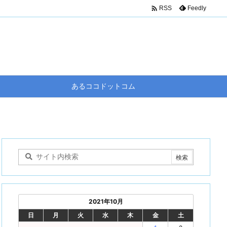

Feedly
RSS
あるココドットコム
2021年10月
日
月
火
水
木
金
土