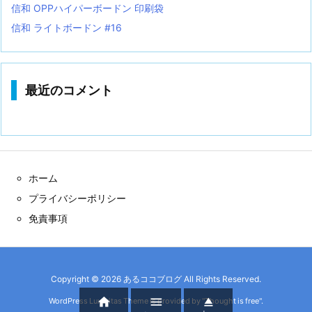
信和 OPPハイパーボードン 印刷袋
信和 ライトボードン #16
最近のコメント
ホーム
プライバシーポリシー
免責事項
Copyright ©
2026
あるココブログ
All Rights Reserved.



WordPress Luxeritas Theme is provided by "
Thought is free
".