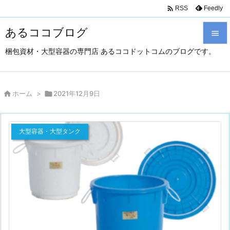

Feedly
RSS
あるココブログ

梱包資材・大型容器の専門店 あるココドットコムのブログです。

メニュ

サイド

ホーム
>

2021年12月9日

前へ
大型容器・大型タンク

次へ

検索