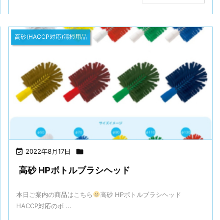
高砂(HACCP対応)清掃用品

2022年8月17日

高砂 HPボトルブラシヘッド
本日ご案内の商品はこちら
高砂 HPボトルブラシヘッド
HACCP対応のボ ...