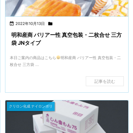

2022年10月13日

明和産商 バリアー性 真空包装・二枚合せ 三方
袋 JNタイプ
本日ご案内の商品はこちら
明和産商 バリアー性 真空包装・二
枚合せ 三方袋 ...
記事を読む
クリロン化成 ナイロンポリ