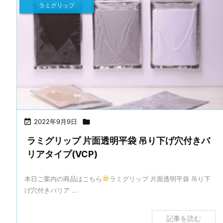
ラミグリップ

2022年9月9日

ラミグリップ 片面透明平袋 吊り下げ穴付きバ
リアタイプ(VCP)
本日ご案内の商品はこちら
ラミグリップ 片面透明平袋 吊り下
げ穴付きバリア ...
記事を読む