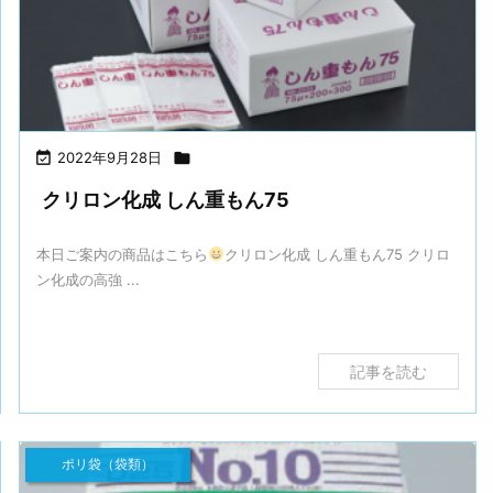

2022年9月28日

クリロン化成 しん重もん75
本日ご案内の商品はこちら
クリロン化成 しん重もん75 クリロ
ン化成の高強 ...
記事を読む
ポリ袋（袋類）