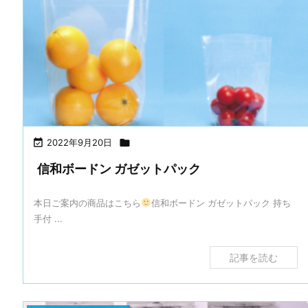

2022年9月20日

信和ボードン ガゼットパック
本日ご案内の商品はこちら
信和ボードン ガゼットパック 持ち
手付 ...
記事を読む