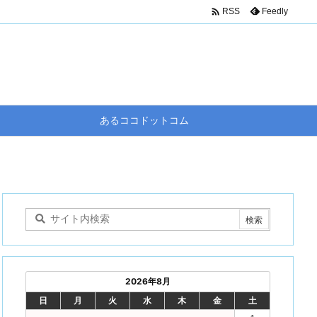

Feedly
RSS
あるココドットコム
2026年8月
日
月
火
水
木
金
土