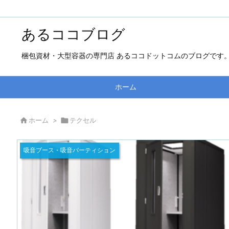
あるココブログ
梱包資材・大型容器の専門店 あるココドットコムのブログです
ホーム

ホーム
>

テクセル
吸音ブース・吸音パーティション