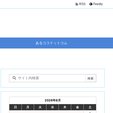

Feedly
RSS
あるココドットコム
2026年8月
日
月
火
水
木
金
土