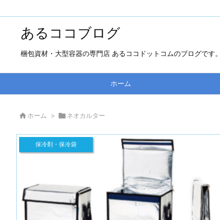
あるココブログ
梱包資材・大型容器の専門店 あるココドットコムのブログです
ホーム

ホーム
>

ネオカルター
保冷剤・保冷袋