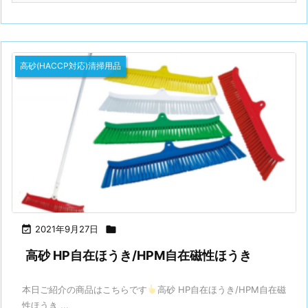
高砂(HACCP対応)清掃用品

2021年9月27日

高砂 HP自在ほうき/HPM自在磁性ほうき
本日ご紹介の商品はこちらです
高砂 HP自在ほうき/HPM自在磁
性ほうき ...