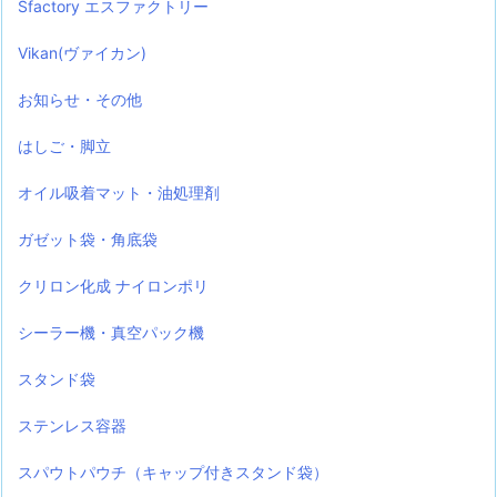
Sfactory エスファクトリー
Vikan(ヴァイカン)
お知らせ・その他
はしご・脚立
オイル吸着マット・油処理剤
ガゼット袋・角底袋
クリロン化成 ナイロンポリ
シーラー機・真空パック機
スタンド袋
ステンレス容器
スパウトパウチ（キャップ付きスタンド袋）