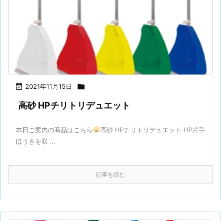

2021年11月15日

高砂 HPチリトリデュエット
本日ご案内の商品はこちら
高砂 HPチリトリデュエット HP片手
ほうきを収 ...
記事を読む