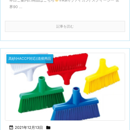
界90 ...
記事を読む
高砂(HACCP対応)清掃用品

2021年12月13日
