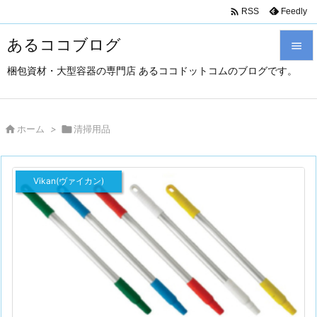

Feedly
RSS
あるココブログ

梱包資材・大型容器の専門店 あるココドットコムのブログです。

メニュ

サイド

ホーム
>

清掃用品

前へ
Vikan(ヴァイカン)

次へ

検索